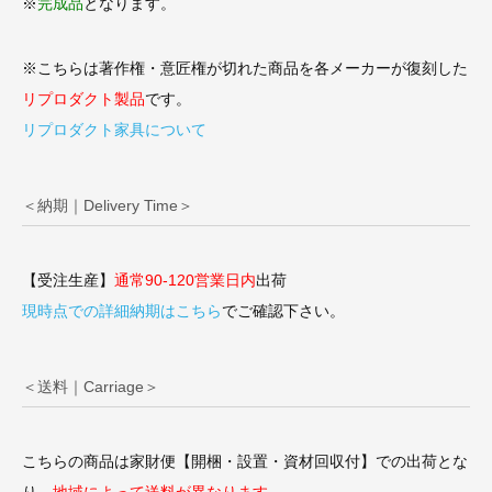
※
完成品
となります。
※こちらは著作権・意匠権が切れた商品を各メーカーが復刻した
リプロダクト製品
です。
リプロダクト家具について
＜納期｜Delivery Time＞
【受注生産】
通常90-120営業日内
出荷
現時点での詳細納期はこちら
でご確認下さい。
＜送料｜Carriage＞
こちらの商品は家財便【開梱・設置・資材回収付】での出荷とな