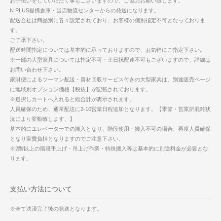
お手伝いをしていただく事もございますので、ご協力お願い致します。
N PLUS提携倉庫・当店物流センターからの発送になります。
配送会社は商品別に各々設定されており、お客様の個別指定不可となっておりま
す。
ご了承下さい。
配送時間指定については基本的に承っておりますので、お気軽にご指定下さい。
※一部の大型家具については指定不可・土日祝配達不可もございますので、詳細は
お問い合わせ下さい。
家財便によるツーマン配送・資材回収サービス付きの大型家具は、別途販売ページ
に地域別オプション価格【税抜】が記載されております。
※選択しカートへ入れると総合計が表示されます。
人員確保のため、通常配送に2-10営業日程追加となります。【季節・営業所混雑状
況により変動致します。】
基本的にエレベーターでの搬入となり、階段使用・搬入不可の場合、再度人員確保
となり実費負担となりますのでご注意下さい。
※2階以上の階段手上げ・吊上げ作業・特殊搬入等は基本的に別途料金が必要とな
ります。
支払い方法について
※全て決済完了後の発送となります。