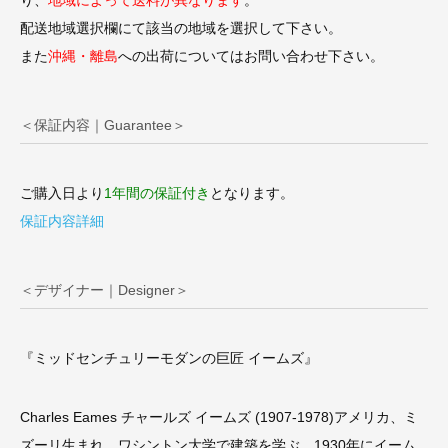
り、
地域によって送料が異なります
。
配送地域選択欄にて該当の地域を選択して下さい。
また
沖縄・離島
への出荷についてはお問い合わせ下さい。
＜保証内容｜Guarantee＞
ご購入日より
1年間の保証付き
となります。
保証内容詳細
＜デザイナー｜Designer＞
『ミッドセンチュリーモダンの巨匠 イームズ』
Charles Eames チャールズ イームズ (1907-1978)アメリカ、ミ
ズーリ生まれ。ワシントン大学で建築を学ぶ。1930年にイーム