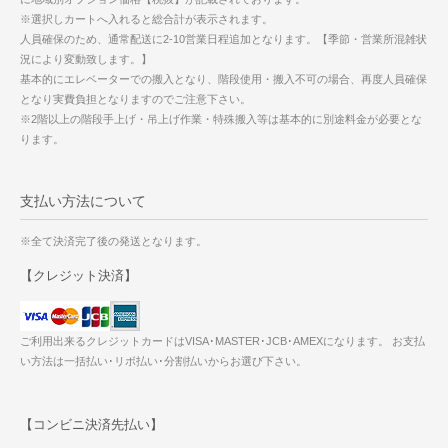
※選択しカートへ入れると総合計が表示されます。
人員確保のため、通常配送に2-10営業日程追加となります。【季節・営業所混雑状
況により変動致します。】
基本的にエレベーターでの搬入となり、階段使用・搬入不可の場合、再度人員確保
となり実費負担となりますのでご注意下さい。
※2階以上の階段手上げ・吊上げ作業・特殊搬入等は基本的に別途料金が必要とな
ります。
支払い方法について
※全て決済完了後の発送となります。
【クレジット決済】
ご利用出来るクレジットカードはVISA･MASTER･JCB･AMEXになります。 お支払
い方法は一括払い･リボ払い･分割払いからお選び下さい。
【コンビニ決済先払い】