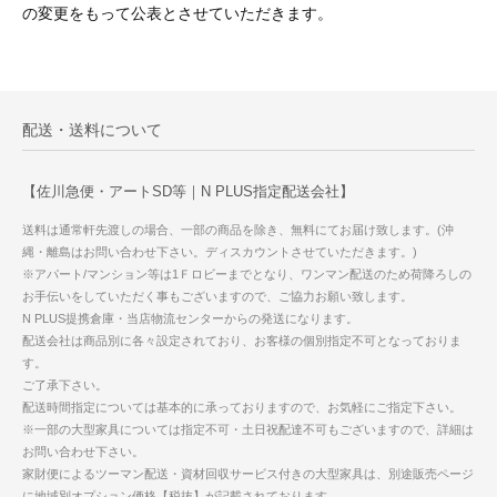
の変更をもって公表とさせていただきます。
配送・送料について
【佐川急便・アートSD等｜N PLUS指定配送会社】
送料は通常軒先渡しの場合、一部の商品を除き、無料にてお届け致します。(沖
縄・離島はお問い合わせ下さい。ディスカウントさせていただきます。)
※アパート/マンション等は1Ｆロビーまでとなり、ワンマン配送のため荷降ろしの
お手伝いをしていただく事もございますので、ご協力お願い致します。
N PLUS提携倉庫・当店物流センターからの発送になります。
配送会社は商品別に各々設定されており、お客様の個別指定不可となっておりま
す。
ご了承下さい。
配送時間指定については基本的に承っておりますので、お気軽にご指定下さい。
※一部の大型家具については指定不可・土日祝配達不可もございますので、詳細は
お問い合わせ下さい。
家財便によるツーマン配送・資材回収サービス付きの大型家具は、別途販売ページ
に地域別オプション価格【税抜】が記載されております。