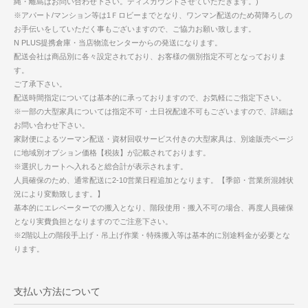
縄・離島はお問い合わせ下さい。ディスカウントさせていただきます。)
※アパート/マンション等は1Ｆロビーまでとなり、ワンマン配送のため荷降ろしの
お手伝いをしていただく事もございますので、ご協力お願い致します。
N PLUS提携倉庫・当店物流センターからの発送になります。
配送会社は商品別に各々設定されており、お客様の個別指定不可となっておりま
す。
ご了承下さい。
配送時間指定については基本的に承っておりますので、お気軽にご指定下さい。
※一部の大型家具については指定不可・土日祝配達不可もございますので、詳細は
お問い合わせ下さい。
家財便によるツーマン配送・資材回収サービス付きの大型家具は、別途販売ページ
に地域別オプション価格【税抜】が記載されております。
※選択しカートへ入れると総合計が表示されます。
人員確保のため、通常配送に2-10営業日程追加となります。【季節・営業所混雑状
況により変動致します。】
基本的にエレベーターでの搬入となり、階段使用・搬入不可の場合、再度人員確保
となり実費負担となりますのでご注意下さい。
※2階以上の階段手上げ・吊上げ作業・特殊搬入等は基本的に別途料金が必要とな
ります。
支払い方法について