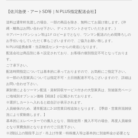
【佐川急便・アートSD等｜N PLUS指定配送会社】
送料は通常軒先渡しの場合、一部の商品を除き、無料にてお届け致します。(沖
縄・離島はお問い合わせ下さい。ディスカウントさせていただきます。)
※アパート/マンション等は1Ｆロビーまでとなり、ワンマン配送のため荷降ろしの
お手伝いをしていただく事もございますので、ご協力お願い致します。
N PLUS提携倉庫・当店物流センターからの発送になります。
配送会社は商品別に各々設定されており、お客様の個別指定不可となっておりま
す。
ご了承下さい。
配送時間指定については基本的に承っておりますので、お気軽にご指定下さい。
※一部の大型家具については指定不可・土日祝配達不可もございますので、詳細は
お問い合わせ下さい。
家財便によるツーマン配送・資材回収サービス付きの大型家具は、別途販売ページ
に地域別オプション価格【税抜】が記載されております。
※選択しカートへ入れると総合計が表示されます。
人員確保のため、通常配送に2-10営業日程追加となります。【季節・営業所混雑状
況により変動致します。】
基本的にエレベーターでの搬入となり、階段使用・搬入不可の場合、再度人員確保
となり実費負担となりますのでご注意下さい。
※2階以上の階段手上げ・吊上げ作業・特殊搬入等は基本的に別途料金が必要とな