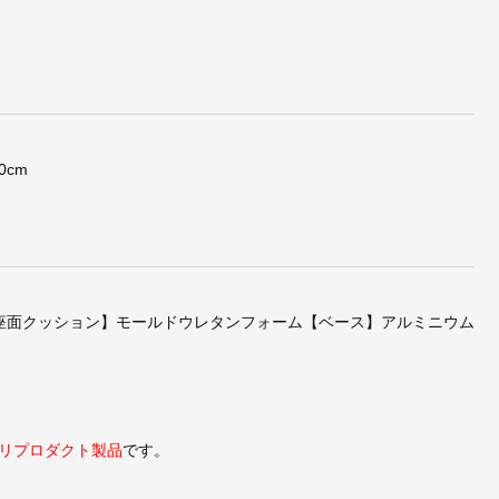
エッ
アルネ・ヤコブセン/エッ
ル・コルビジェ/LC4シェ
0cm
【タイ
グチェアEggChair【タイ
ーズロング【ポニースキ
ル仕
プA・レザー仕様】
ン・スティールライン】
座面クッション】モールドウレタンフォーム【ベース】アルミニウム
リプロダクト製品
です。