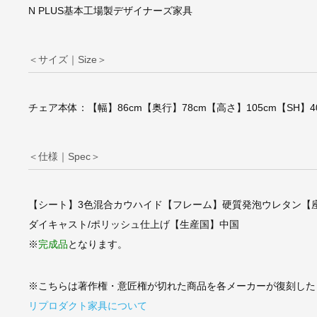
N PLUS基本工場製デザイナーズ家具
＜サイズ｜Size＞
アルネ・ヤコブセン/
チェア本体：【幅】86cm【奥行】78cm【高さ】105cm【SH】4
グチェアEggChair
プA・ポリエステ
様】
＜仕様｜Spec＞
【シート】3色混合カウハイド【フレーム】硬質発泡ウレタン【
ダイキャスト/ポリッシュ仕上げ【生産国】中国
※
完成品
となります。
※こちらは著作権・意匠権が切れた商品を各メーカーが復刻した
リプロダクト家具について