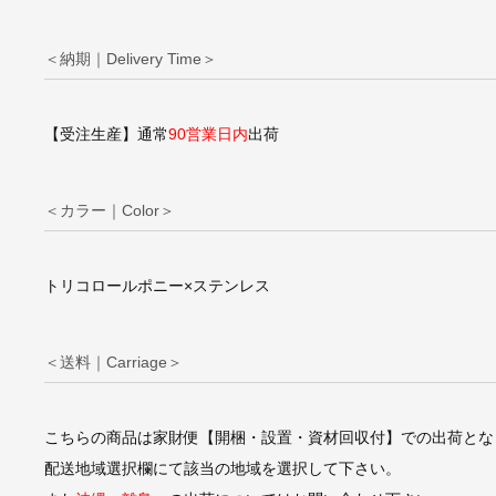
＜納期｜Delivery Time＞
【受注生産】通常
90営業日内
出荷
＜カラー｜Color＞
トリコロールポニー×ステンレス
＜送料｜Carriage＞
こちらの商品は家財便【開梱・設置・資材回収付】での出荷とな
配送地域選択欄にて該当の地域を選択して下さい。