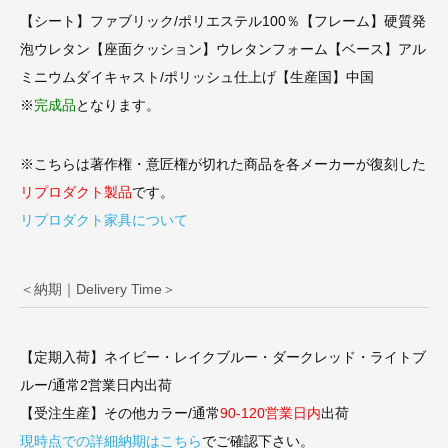
【シート】ファブリック/ポリエステル100％【フレーム】硬質発
泡ウレタン【座面クッション】ウレタンフォーム【ベース】アル
ミニウムダイキャスト/ポリッシュ仕上げ【生産国】中国
※
完成品
となります。
※こちらは著作権・意匠権が切れた商品を各メーカーが復刻した
リプロダクト製品
です。
リプロダクト家具について
＜納期｜Delivery Time＞
【定期入荷】ネイビー・レイクブルー・ダークレッド・ライトブ
ルー/通常2営業日内出荷
【受注生産】その他カラー/通常
90-120営業日内
出荷
現時点での詳細納期はこちら
でご確認下さい。