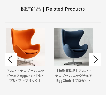
関連商品｜Related Products
アルネ・ヤコブセン/エッ
【特別価格品】アルネ・
グチェアEggChair【タイ
ヤコブセン/エッグチェア
ン
プB・ファブリック】
EggChairリプロダクト
イ