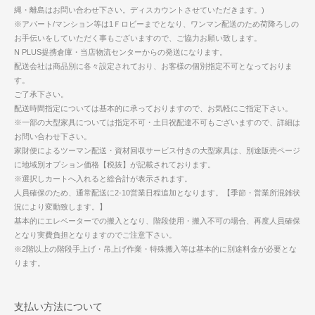
縄・離島はお問い合わせ下さい。ディスカウントさせていただきます。)
※アパート/マンション等は1Ｆロビーまでとなり、ワンマン配送のため荷降ろしの
お手伝いをしていただく事もございますので、ご協力お願い致します。
N PLUS提携倉庫・当店物流センターからの発送になります。
配送会社は商品別に各々設定されており、お客様の個別指定不可となっておりま
す。
ご了承下さい。
配送時間指定については基本的に承っておりますので、お気軽にご指定下さい。
※一部の大型家具については指定不可・土日祝配達不可もございますので、詳細は
お問い合わせ下さい。
家財便によるツーマン配送・資材回収サービス付きの大型家具は、別途販売ページ
に地域別オプション価格【税抜】が記載されております。
※選択しカートへ入れると総合計が表示されます。
人員確保のため、通常配送に2-10営業日程追加となります。【季節・営業所混雑状
況により変動致します。】
基本的にエレベーターでの搬入となり、階段使用・搬入不可の場合、再度人員確保
となり実費負担となりますのでご注意下さい。
※2階以上の階段手上げ・吊上げ作業・特殊搬入等は基本的に別途料金が必要とな
ります。
支払い方法について