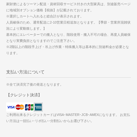
家財便によるツーマン配送・資材回収サービス付きの大型家具は、別途販売ページ
に地域別オプション価格【税抜】が記載されております。
※選択しカートへ入れると総合計が表示されます。
人員確保のため、通常配送に2-10営業日程追加となります。【季節・営業所混雑状
況により変動致します。】
基本的にエレベーターでの搬入となり、階段使用・搬入不可の場合、再度人員確保
となり実費負担となりますのでご注意下さい。
※2階以上の階段手上げ・吊上げ作業・特殊搬入等は基本的に別途料金が必要とな
ります。
支払い方法について
※全て決済完了後の発送となります。
【クレジット決済】
ご利用出来るクレジットカードはVISA･MASTER･JCB･AMEXになります。 お支払
い方法は一括払い･リボ払い･分割払いからお選び下さい。