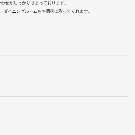
合わせがしっかりはまっております。
、ダイニングルームをお洒落に彩ってくれます。
イー
チャールズ&レイ・イー
サーリネン＆イームズ/Or