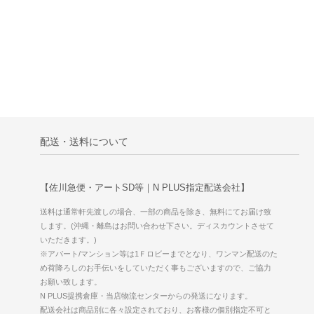
配送・送料について
【佐川急便・アートSD等｜N PLUS指定配送会社】
送料は通常軒先渡しの場合、一部の商品を除き、無料にてお届け致
します。(沖縄・離島はお問い合わせ下さい。ディスカウントさせて
いただきます。)
※アパート/マンション等は1Ｆロビーまでとなり、ワンマン配送のた
め荷降ろしのお手伝いをしていただく事もございますので、ご協力
お願い致します。
N PLUS提携倉庫・当店物流センターからの発送になります。
配送会社は商品別に各々設定されており、お客様の個別指定不可と