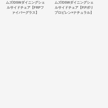
ムズ/DSWダイニングシェ
ムズ/DSWダイニングシェ
g
ルサイドチェア【FRPフ
ルサイドチェア【P.Pポリ
ァイバーグラス】
プロピレン×ナチュラル】