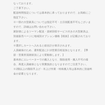
なっております。
ご了承下さい。
配送時間指定については基本的に承っておりますので、お気軽にご
指定下さい。
※一部の大型家具については指定不可・土日祝配達不可もございま
すので、詳細はお問い合わせ下さい。
家財便によるツーマン配送・資材回収サービス付きの大型家具は、
別途販売ページに地域別オプション価格【税抜】が記載されており
ます。
※選択しカートへ入れると総合計が表示されます。
人員確保のため、通常配送に2-10営業日程追加となります。【季
節・営業所混雑状況により変動致します。】
基本的にエレベーターでの搬入となり、階段使用・搬入不可の場
合、再度人員確保となり実費負担となりますのでご注意下さい。
※2階以上の階段手上げ・吊上げ作業・特殊搬入等は基本的に別途料
金が必要となります。