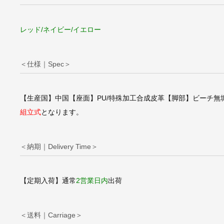
ムズ/DSWダイニン
ルサイドチェア【FR
ァイバーグラス
レッド/ネイビー/イエロー
＜仕様｜Spec＞
【生産国】中国【座面】PU/特殊加工合成皮革【脚部】ビーチ無
組立式
となります。
＜納期｜Delivery Time＞
【定期入荷】通常
2営業日内
出荷
＜送料｜Carriage＞