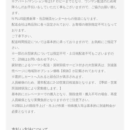
※アパート/マンション等は1Ｆロビーまでとなり、ワンマン配送のため荷
降ろしのお手伝いをしていただく事もございますので、ご協力お願い致し
ます。
N PLUS提携倉庫・当店物流センターからの発送になります。
配送会社は商品別に各々設定されており、お客様の個別指定不可となって
おります。
ご了承下さい。
配送時間指定については基本的に承っておりますので、お気軽にご指定下
さい。
※一部の大型家具については指定不可・土日祝配達不可もございますの
で、詳細はお問い合わせ下さい。
家財便によるツーマン配送・資材回収サービス付きの大型家具は、別途販
売ページに地域別オプション価格【税抜】が記載されております。
※選択しカートへ入れると総合計が表示されます。
人員確保のため、通常配送に2-10営業日程追加となります。【季節・営業
所混雑状況により変動致します。】
基本的にエレベーターでの搬入となり、階段使用・搬入不可の場合、再度
人員確保となり実費負担となりますのでご注意下さい。
※2階以上の階段手上げ・吊上げ作業・特殊搬入等は基本的に別途料金が
必要となります。
支払い方法について