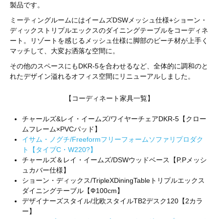
製品です。
ミーティングルームにはイームズDSWメッシュ仕様+ショーン・
ディックストリプルエックスのダイニングテーブルをコーディネ
ート。リゾートを感じるメッシュ仕様に脚部のビーチ材が上手く
マッチして、大変お洒落な空間に。
その他のスペースにもDKR-5を合わせるなど、全体的に調和のと
れたデザイン溢れるオフィス空間にリニューアルしました。
【コーディネート家具一覧】
チャールズ&レイ・イームズ/ワイヤーチェアDKR-5【クロー
ムフレーム×PVCパッド】
イサム・ノグチ/Freeformフリーフォームソファリプロダク
ト【タイプC・W220?】
チャールズ＆レイ・イームズ/DSWウッドベース【P.Pメッシ
ュカバー仕様】
ショーン・ディックス/TripleXDiningTableトリプルエックス
ダイニングテーブル【Ф100cm】
デザイナーズスタイル/北欧スタイルTB2デスク120【2カラ
ー】