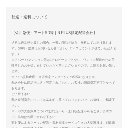
配送・送料について
【佐川急便・アートSD等｜N PLUS指定配送会社】
送料は通常軒先渡しの場合、一部の商品を除き、無料にてお届け致しま
す。(沖縄・離島はお問い合わせ下さい。ディスカウントさせていただきま
す。)
※アパート/マンション等は1Ｆロビーまでとなり、ワンマン配送のため荷
降ろしのお手伝いをしていただく事もございますので、ご協力お願い致し
ます。
N PLUS提携倉庫・当店物流センターからの発送になります。
配送会社は商品別に各々設定されており、お客様の個別指定不可となって
おります。
ご了承下さい。
配送時間指定については基本的に承っておりますので、お気軽にご指定下
さい。
※一部の大型家具については指定不可・土日祝配達不可もございますの
で、詳細はお問い合わせ下さい。
家財便によるツーマン配送・資材回収サービス付きの大型家具は、別途販