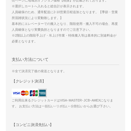
売ページに地域別オプション価格【税抜】が記載されております。
※選択しカートへ入れると総合計が表示されます。
人員確保のため、通常配送に2-10営業日程追加となります。【季節・営業
所混雑状況により変動致します。】
基本的にエレベーターでの搬入となり、階段使用・搬入不可の場合、再度
人員確保となり実費負担となりますのでご注意下さい。
※2階以上の階段手上げ・吊上げ作業・特殊搬入等は基本的に別途料金が
必要となります。
支払い方法について
※全て決済完了後の発送となります。
【クレジット決済】
ご利用出来るクレジットカードはVISA･MASTER･JCB･AMEXになりま
す。 お支払い方法は一括払い･リボ払い･分割払いからお選び下さい。
【コンビニ決済先払い】