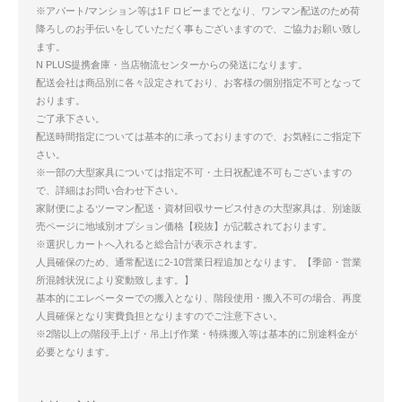
※アパート/マンション等は1Ｆロビーまでとなり、ワンマン配送のため荷
降ろしのお手伝いをしていただく事もございますので、ご協力お願い致し
ます。
N PLUS提携倉庫・当店物流センターからの発送になります。
配送会社は商品別に各々設定されており、お客様の個別指定不可となって
おります。
ご了承下さい。
配送時間指定については基本的に承っておりますので、お気軽にご指定下
さい。
※一部の大型家具については指定不可・土日祝配達不可もございますの
で、詳細はお問い合わせ下さい。
家財便によるツーマン配送・資材回収サービス付きの大型家具は、別途販
売ページに地域別オプション価格【税抜】が記載されております。
※選択しカートへ入れると総合計が表示されます。
人員確保のため、通常配送に2-10営業日程追加となります。【季節・営業
所混雑状況により変動致します。】
基本的にエレベーターでの搬入となり、階段使用・搬入不可の場合、再度
人員確保となり実費負担となりますのでご注意下さい。
※2階以上の階段手上げ・吊上げ作業・特殊搬入等は基本的に別途料金が
必要となります。