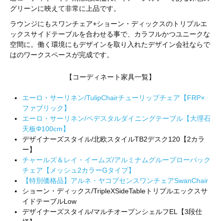
グリーンに映えて非常に上品です。
ラウンジにもスワンチェア+ショーン・ディックスのトリプルエ
ックスサイドテーブルを合わせる事で、カラフルかつユニークな
空間に。働く環境にもデザインを取り入れたデザイン会社ならで
はのワークスペースが完成です。
【コーディネート家具一覧】
エーロ・サーリネン/TulipChairチューリップチェア【FRP×
ファブリック】
エーロ・サーリネン/ペデスタルダイニングテーブル【大理石
天板Φ100cm】
デザイナーズスタイル/北欧スタイルTB2デスク120【2カラ
ー】
チャールズ＆レイ・イームズ/アルミナムグループローバック
チェア【メッシュ2カラーGタイプ】
【特別価格品】アルネ・ヤコブセンスワンチェアSwanChair
ショーン・ディックス/TripleXSideTableトリプルエックスサ
イドテーブルLow
デザイナーズスタイル/マルチオープンシェルフEL【3段仕