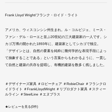
Frank Lloyd Wright/フランク・ロイド・ライト
アメリカ、ウィスコンシン州生まれ。ル・コルビジェ、ミース・
ファン・デル・ローエと並ぶ20世紀の三大建築家の一人です。シ
カゴ万博の開かれた1893年に、建築家としてシカゴで独立。
「デザインとは、自然の要素を純粋に幾何学的な表現手段によっ
て抽象することである」という言葉からもわかるように、一貫し
て自然と建築の共存を提唱し、有機的建築を数多く残しました。
＃デザイナーズ家具 ＃ロビーチェア ＃RobieChair ＃フランクロ
イドライト ＃FrankLloydWright ＃リプロダクト家具 ＃スティー
ルライン ＃SteelLine ＃エヌプラス
★
レビューを見る(0件)