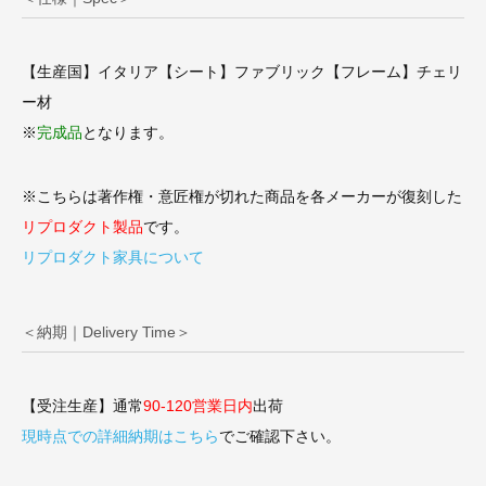
【生産国】イタリア【シート】ファブリック【フレーム】チェリ
ー材
※
完成品
となります。
※こちらは著作権・意匠権が切れた商品を各メーカーが復刻した
リプロダクト製品
です。
リプロダクト家具について
＜納期｜Delivery Time＞
【受注生産】通常
90-120営業日内
出荷
現時点での詳細納期はこちら
でご確認下さい。