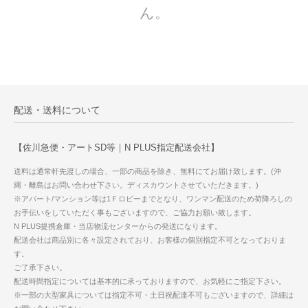
ん。
配送・送料について
【佐川急便・アートSD等｜N PLUS指定配送会社】
送料は通常軒先渡しの場合、一部の商品を除き、無料にてお届け致します。(沖
縄・離島はお問い合わせ下さい。ディスカウントさせていただきます。)
※アパート/マンション等は1Ｆロビーまでとなり、ワンマン配送のため荷降ろしの
お手伝いをしていただく事もございますので、ご協力お願い致します。
N PLUS提携倉庫・当店物流センターからの発送になります。
配送会社は商品別に各々設定されており、お客様の個別指定不可となっておりま
す。
ご了承下さい。
配送時間指定については基本的に承っておりますので、お気軽にご指定下さい。
※一部の大型家具については指定不可・土日祝配達不可もございますので、詳細は