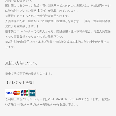
お問い合わせ下さい。
家財便によるツーマン配送・資材回収サービス付きの大型家具は、別途販売ページ
に地域別オプション価格【税抜】が記載されております。
※選択しカートへ入れると総合計が表示されます。
人員確保のため、通常配送に2-10営業日程追加となります。【季節・営業所混雑状
況により変動致します。】
基本的にエレベーターでの搬入となり、階段使用・搬入不可の場合、再度人員確保
となり実費負担となりますのでご注意下さい。
※2階以上の階段手上げ・吊上げ作業・特殊搬入等は基本的に別途料金が必要とな
ります。
支払い方法について
※全て決済完了後の発送となります。
【クレジット決済】
ご利用出来るクレジットカードはVISA･MASTER･JCB･AMEXになります。 お支払
い方法は一括払い･リボ払い･分割払いからお選び下さい。