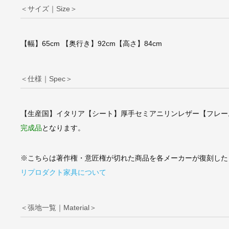
＜サイズ｜Size＞
【幅】65cm 【奥行き】92cm【高さ】84cm
ミース・ファン・デ
ローエ/MRラウンジ
＜仕様｜Spec＞
ア【スティールライ
【生産国】イタリア【シート】厚手セミアニリンレザー【フレー
完成品
となります。
※こちらは著作権・意匠権が切れた商品を各メーカーが復刻した
リプロダクト家具について
＜張地一覧｜Material＞