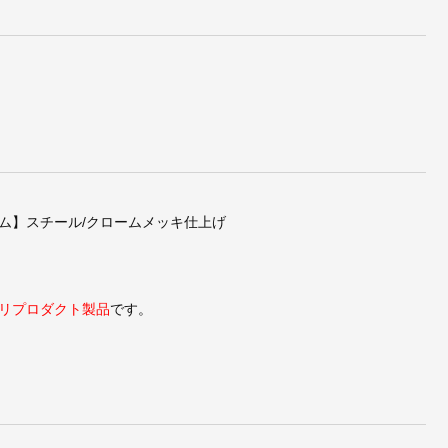
ル・
ミース・ファン・デル・
ミース・ファン・デル・
チェ
ローエ/ChaiseLongueシ
ローエ/バルセロナチェア
ン】
ェーズロング
プレミアム【フルアニリ
ンレザー】
ム】スチール/クロームメッキ仕上げ
リプロダクト製品
です。