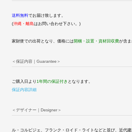
送料無料
でお届け致します。
(
沖縄・離島
はお問い合わせ下さい。)
家財便での出荷となり、価格には
開梱・設置・資材回収費
が含ま
＜保証内容｜Guarantee＞
ご購入日より
1年間の保証付き
となります。
保証内容詳細
＜デザイナー｜Designer＞
ル・コルビジェ、フランク・ロイド・ライトなどと並び、近代建築