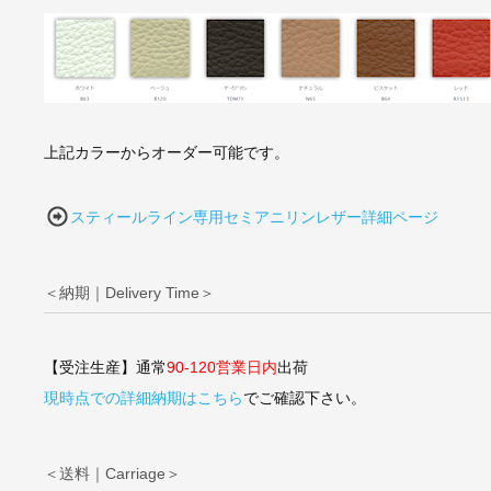
上記カラーからオーダー可能です。
スティールライン専用セミアニリンレザー詳細ページ
＜納期｜Delivery Time＞
【受注生産】通常
90-120営業日内
出荷
現時点での詳細納期はこちら
でご確認下さい。
＜送料｜Carriage＞