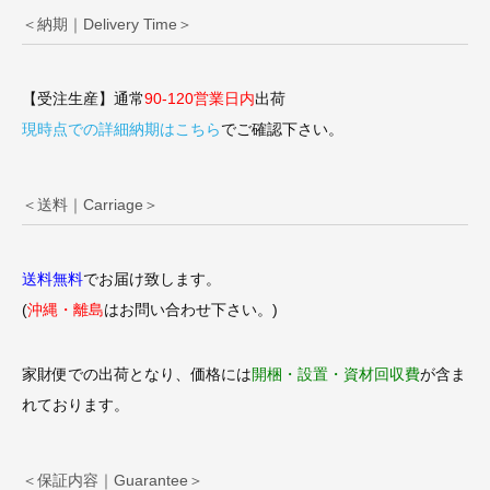
＜納期｜Delivery Time＞
【受注生産】通常
90-120営業日内
出荷
現時点での詳細納期はこちら
でご確認下さい。
＜送料｜Carriage＞
送料無料
でお届け致します。
(
沖縄・離島
はお問い合わせ下さい。)
家財便での出荷となり、価格には
開梱・設置・資材回収費
が含ま
れております。
＜保証内容｜Guarantee＞