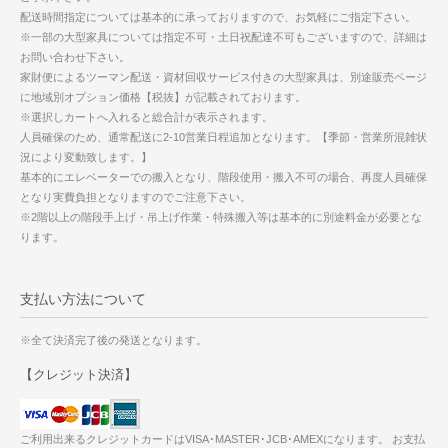
配送時間指定については基本的に承っておりますので、お気軽にご指定下さい。
※一部の大型家具については指定不可・土日祝配達不可もございますので、詳細は
お問い合わせ下さい。
家財便によるツーマン配送・資材回収サービス付きの大型家具は、別途販売ページ
に地域別オプション価格【税抜】が記載されております。
※選択しカートへ入れると総合計が表示されます。
人員確保のため、通常配送に2-10営業日程追加となります。【季節・営業所混雑状
況により変動致します。】
基本的にエレベーターでの搬入となり、階段使用・搬入不可の場合、再度人員確保
となり実費負担となりますのでご注意下さい。
※2階以上の階段手上げ・吊上げ作業・特殊搬入等は基本的に別途料金が必要とな
ります。
支払い方法について
※全て決済完了後の発送となります。
【クレジット決済】
ご利用出来るクレジットカードはVISA･MASTER･JCB･AMEXになります。 お支払