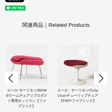
関連商品｜Related Products
エーロ･サーリネン/WOM
エーロ・サーリネン/Tulip
グ
Bウームチェアリプロダク
Chairチューリップチェア
ト専用オットマン【ファ
【FRP×ファブリック】
ェ
ブリック】