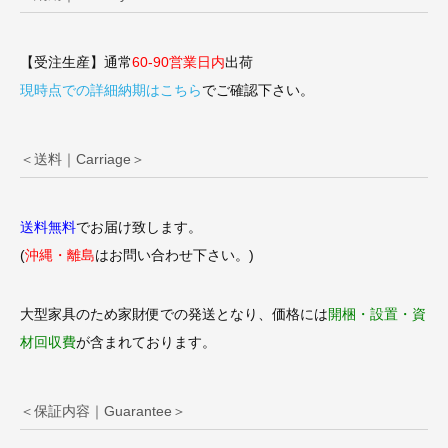
【受注生産】通常
60-90営業日内
出荷
現時点での詳細納期はこちら
でご確認下さい。
＜送料｜Carriage＞
送料無料
でお届け致します。
(
沖縄・離島
はお問い合わせ下さい。)
大型家具のため家財便での発送となり、価格には
開梱・設置・資
材回収費
が含まれております。
＜保証内容｜Guarantee＞