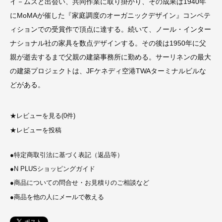
イ－ムズと出会い、共同作業に取り掛かり、その成果は1940年
にMoMAが催した『家庭調度のオーガニックデザイン』コンペテ
ィションでの受賞作で頂点に達する。続いて、ノール・インター
ナショナル社の家具を数点デザインする。その後は1950年に父
親が逝去するまで父親の建築事務所に勤める。サーリネンの最大
の建築プロジェクトは、JFケネディ空港TWAターミナルビルな
どがある。
★
レビューを見る(0件)
★
レビューを投稿
●
特定商取引法に基づく表記（返品等）
●
N PLUSショッピングガイド
●
商品についての問合せ・お見積りのご相談など
●
商品を他の人にメールで教える