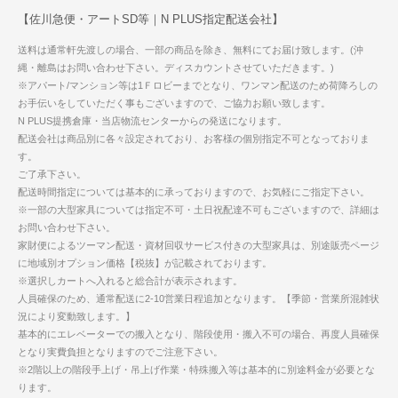
【佐川急便・アートSD等｜N PLUS指定配送会社】
送料は通常軒先渡しの場合、一部の商品を除き、無料にてお届け致します。(沖
縄・離島はお問い合わせ下さい。ディスカウントさせていただきます。)
※アパート/マンション等は1Ｆロビーまでとなり、ワンマン配送のため荷降ろしの
お手伝いをしていただく事もございますので、ご協力お願い致します。
N PLUS提携倉庫・当店物流センターからの発送になります。
配送会社は商品別に各々設定されており、お客様の個別指定不可となっておりま
す。
ご了承下さい。
配送時間指定については基本的に承っておりますので、お気軽にご指定下さい。
※一部の大型家具については指定不可・土日祝配達不可もございますので、詳細は
お問い合わせ下さい。
家財便によるツーマン配送・資材回収サービス付きの大型家具は、別途販売ページ
に地域別オプション価格【税抜】が記載されております。
※選択しカートへ入れると総合計が表示されます。
人員確保のため、通常配送に2-10営業日程追加となります。【季節・営業所混雑状
況により変動致します。】
基本的にエレベーターでの搬入となり、階段使用・搬入不可の場合、再度人員確保
となり実費負担となりますのでご注意下さい。
※2階以上の階段手上げ・吊上げ作業・特殊搬入等は基本的に別途料金が必要とな
ります。