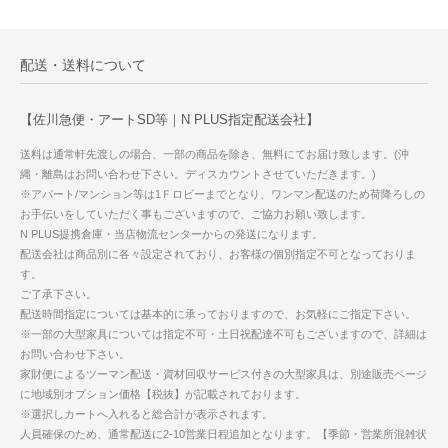
配送・送料について
【佐川急便・アートSD等｜N PLUS指定配送会社】
送料は通常軒先渡しの場合、一部の商品を除き、無料にてお届け致します。(沖
縄・離島はお問い合わせ下さい。ディスカウントさせていただきます。)
※アパート/マンション等は1Ｆロビーまでとなり、ワンマン配送のため荷降ろしの
お手伝いをしていただく事もございますので、ご協力お願い致します。
N PLUS提携倉庫・当店物流センターからの発送になります。
配送会社は商品別に各々設定されており、お客様の個別指定不可となっておりま
す。
ご了承下さい。
配送時間指定については基本的に承っておりますので、お気軽にご指定下さい。
※一部の大型家具については指定不可・土日祝配達不可もございますので、詳細は
お問い合わせ下さい。
家財便によるツーマン配送・資材回収サービス付きの大型家具は、別途販売ページ
に地域別オプション価格【税抜】が記載されております。
※選択しカートへ入れると総合計が表示されます。
人員確保のため、通常配送に2-10営業日程追加となります。【季節・営業所混雑状