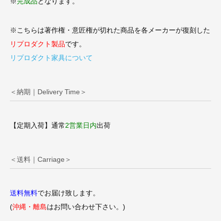
※
完成品
となります。
※こちらは著作権・意匠権が切れた商品を各メーカーが復刻した
リプロダクト製品
です。
リプロダクト家具について
＜納期｜Delivery Time＞
【定期入荷】通常
2営業日内
出荷
＜送料｜Carriage＞
送料無料
でお届け致します。
(
沖縄・離島
はお問い合わせ下さい。)