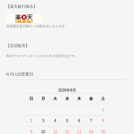
【楽天銀行振込】
当店指定楽天銀行への振込みになります。
【店頭販売】
市内でコーディネートされた方の決済方法です。
N PLUS営業日
2026年8月
日
月
火
水
木
金
土
1
2
3
4
5
6
7
8
9
10
11
12
13
14
15