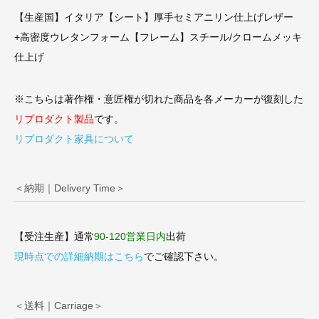
【生産国】イタリア【シート】厚手セミアニリン仕上げレザー
+高密度ウレタンフォーム【フレーム】スチール/クロームメッキ
仕上げ
※こちらは著作権・意匠権が切れた商品を各メーカーが復刻した
リプロダクト製品
です。
リプロダクト家具について
＜納期｜Delivery Time＞
【受注生産】通常
90-120営業日内
出荷
現時点での詳細納期はこちら
でご確認下さい。
＜送料｜Carriage＞