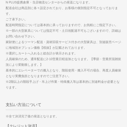
N PLUS提携倉庫・当店物流センターからの発送になります。
配送会社は商品別に各々設定されており、お客様の個別指定不可となっておりま
す。
ご了承下さい。
配送時間指定については基本的に承っておりますので、お気軽にご指定下さい。
※一部の大型家具については指定不可・土日祝配達不可もございますので、詳細は
お問い合わせ下さい。
家財便によるツーマン配送・資材回収サービス付きの大型家具は、別途販売ページ
に地域別オプション価格【税抜】が記載されております。
※選択しカートへ入れると総合計が表示されます。
人員確保のため、通常配送に2-10営業日程追加となります。【季節・営業所混雑状
況により変動致します。】
基本的にエレベーターでの搬入となり、階段使用・搬入不可の場合、再度人員確保
となり実費負担となりますのでご注意下さい。
※2階以上の階段手上げ・吊上げ作業・特殊搬入等は基本的に別途料金が必要とな
ります。
支払い方法について
※全て決済完了後の発送となります。
【クレジット決済】