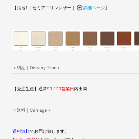
【張地1｜セミアニリンレザー｜
詳細ページ
】
＜納期｜Delivery Time＞
【受注生産】通常
90-120営業日
内出荷
＜送料｜Carriage＞
送料無料
でお届け致します。