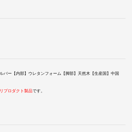
ッテ
ヴィコ・マジストレッテ
ル・コルビジェ/LC2グラ
ルンガ
ィ/Maralungaマラルンガ
ンコンフォート1Pソファ
レザ
3PソファタイプM【レザ
エクストラ【タイプB・
ー】
レザー】
ルバー【内部】ウレタンフォーム【脚部】天然木【生産国】中国
リプロダクト製品
です。