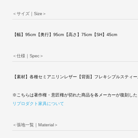
＜サイズ｜Size＞
ヴィコ・マジストレ
ィ/Maralungaマラ
2PソファタイプM【
【幅】95cm【奥行】95cm【高さ】75cm【SH】45cm
ー】
＜仕様｜Spec＞
【素材】各種セミアニリンレザー【背面】フレキシブルスティー
※こちらは著作権・意匠権が切れた商品を各メーカーが復刻した
リプロダクト家具について
＜張地一覧｜Material＞