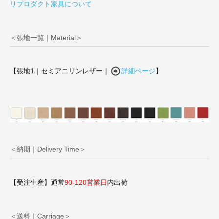
リプロダクト家具について
＜張地一覧｜Material＞
【張地1｜セミアニリンレザー｜
詳細ページ
】
＜納期｜Delivery Time＞
【受注生産】通常
90-120営業日
内出荷
＜送料｜Carriage＞