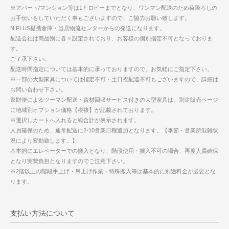
※アパート/マンション等は1Ｆロビーまでとなり、ワンマン配送のため荷降ろしの
お手伝いをしていただく事もございますので、ご協力お願い致します。
N PLUS提携倉庫・当店物流センターからの発送になります。
配送会社は商品別に各々設定されており、お客様の個別指定不可となっておりま
す。
ご了承下さい。
配送時間指定については基本的に承っておりますので、お気軽にご指定下さい。
※一部の大型家具については指定不可・土日祝配達不可もございますので、詳細は
お問い合わせ下さい。
家財便によるツーマン配送・資材回収サービス付きの大型家具は、別途販売ページ
に地域別オプション価格【税抜】が記載されております。
※選択しカートへ入れると総合計が表示されます。
人員確保のため、通常配送に2-10営業日程追加となります。【季節・営業所混雑状
況により変動致します。】
基本的にエレベーターでの搬入となり、階段使用・搬入不可の場合、再度人員確保
となり実費負担となりますのでご注意下さい。
※2階以上の階段手上げ・吊上げ作業・特殊搬入等は基本的に別途料金が必要とな
ります。
支払い方法について