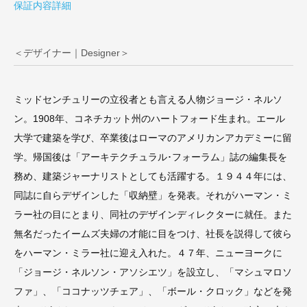
保証内容詳細
＜デザイナー｜Designer＞
ミッドセンチュリーの立役者とも言える人物ジョージ・ネルソ
ン。1908年、コネチカット州のハートフォード生まれ。エール
大学で建築を学び、卒業後はローマのアメリカンアカデミーに留
学。帰国後は「アーキテクチュラル･フォーラム」誌の編集長を
務め、建築ジャーナリストとしても活躍する。１９４４年には、
同誌に自らデザインした「収納壁」を発表。それがハーマン・ミ
ラー社の目にとまり、同社のデザインディレクターに就任。また
無名だったイームズ夫婦の才能に目をつけ、社長を説得して彼ら
をハーマン・ミラー社に迎え入れた。４７年、ニューヨークに
「ジョージ・ネルソン・アソシエツ」を設立し、「マシュマロソ
ファ」、「ココナッツチェア」、「ボール・クロック」などを発