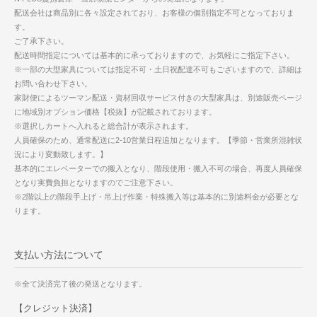
配送会社は商品別に各々設定されており、お客様の個別指定不可となっておりま
す。
ご了承下さい。
配送時間指定については基本的に承っておりますので、お気軽にご指定下さい。
※一部の大型家具については指定不可・土日祝配達不可もございますので、詳細は
お問い合わせ下さい。
家財便によるツーマン配送・資材回収サービス付きの大型家具は、別途販売ページ
に地域別オプション価格【税抜】が記載されております。
※選択しカートへ入れると総合計が表示されます。
人員確保のため、通常配送に2-10営業日程追加となります。【季節・営業所混雑状
況により変動致します。】
基本的にエレベーターでの搬入となり、階段使用・搬入不可の場合、再度人員確保
となり実費負担となりますのでご注意下さい。
※2階以上の階段手上げ・吊上げ作業・特殊搬入等は基本的に別途料金が必要とな
ります。
支払い方法について
※全て決済完了後の発送となります。
【クレジット決済】