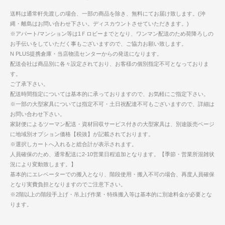
送料は通常軒先渡しの場合、一部の商品を除き、無料にてお届け致します。(沖
縄・離島はお問い合わせ下さい。ディスカウントさせていただきます。)
※アパート/マンション等は1Ｆロビーまでとなり、ワンマン配送のため荷降ろしの
お手伝いをしていただく事もございますので、ご協力お願い致します。
N PLUS提携倉庫・当店物流センターからの発送になります。
配送会社は商品別に各々設定されており、お客様の個別指定不可となっておりま
す。
ご了承下さい。
配送時間指定については基本的に承っておりますので、お気軽にご指定下さい。
※一部の大型家具については指定不可・土日祝配達不可もございますので、詳細は
お問い合わせ下さい。
家財便によるツーマン配送・資材回収サービス付きの大型家具は、別途販売ページ
に地域別オプション価格【税抜】が記載されております。
※選択しカートへ入れると総合計が表示されます。
人員確保のため、通常配送に2-10営業日程追加となります。【季節・営業所混雑状
況により変動致します。】
基本的にエレベーターでの搬入となり、階段使用・搬入不可の場合、再度人員確保
となり実費負担となりますのでご注意下さい。
※2階以上の階段手上げ・吊上げ作業・特殊搬入等は基本的に別途料金が必要とな
ります。