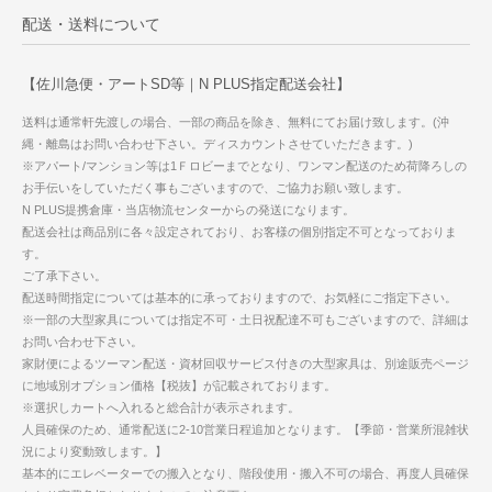
配送・送料について
【佐川急便・アートSD等｜N PLUS指定配送会社】
送料は通常軒先渡しの場合、一部の商品を除き、無料にてお届け致します。(沖
縄・離島はお問い合わせ下さい。ディスカウントさせていただきます。)
※アパート/マンション等は1Ｆロビーまでとなり、ワンマン配送のため荷降ろしの
お手伝いをしていただく事もございますので、ご協力お願い致します。
N PLUS提携倉庫・当店物流センターからの発送になります。
配送会社は商品別に各々設定されており、お客様の個別指定不可となっておりま
す。
ご了承下さい。
配送時間指定については基本的に承っておりますので、お気軽にご指定下さい。
※一部の大型家具については指定不可・土日祝配達不可もございますので、詳細は
お問い合わせ下さい。
家財便によるツーマン配送・資材回収サービス付きの大型家具は、別途販売ページ
に地域別オプション価格【税抜】が記載されております。
※選択しカートへ入れると総合計が表示されます。
人員確保のため、通常配送に2-10営業日程追加となります。【季節・営業所混雑状
況により変動致します。】
基本的にエレベーターでの搬入となり、階段使用・搬入不可の場合、再度人員確保