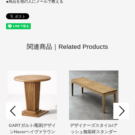
●
商品を他の人にメールで教える
関連商品｜Related Products
GARTガルト/彫刻デザイ
デザイナーズスタイル/ア
ボ
ンHaverヘイヴァラウン
ッシュ無垢材スタンダー
k