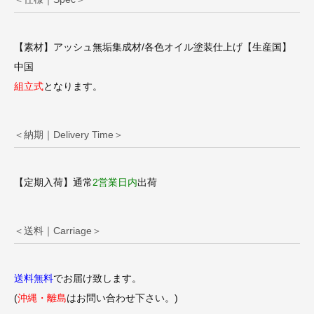
【素材】アッシュ無垢集成材/各色オイル塗装仕上げ【生産国】
中国
組立式
となります。
＜納期｜Delivery Time＞
【定期入荷】通常
2営業日内
出荷
＜送料｜Carriage＞
送料無料
でお届け致します。
(
沖縄・離島
はお問い合わせ下さい。)