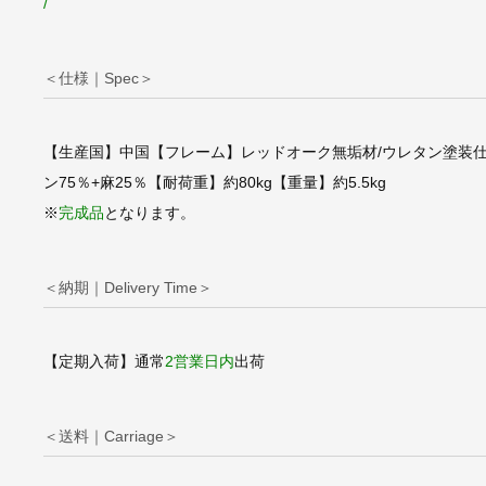
/
ボーエ･モーエンセン
akerChairシェー
ェアNo.39リプロダ
＜仕様｜Spec＞
【タイプZ】
【生産国】中国【フレーム】レッドオーク無垢材/ウレタン塗装
ン75％+麻25％【耐荷重】約80kg【重量】約5.5kg
※
完成品
となります。
＜納期｜Delivery Time＞
【定期入荷】通常
2営業日内
出荷
＜送料｜Carriage＞