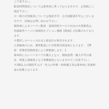
ご了承下さい。
配送時間指定については基本的に承っておりますので、お気軽にご
指定下さい。
※一部の大型家具については指定不可・土日祝配達不可もございま
すので、詳細はお問い合わせ下さい。
家財便によるツーマン配送・資材回収サービス付きの大型家具は、
別途販売ページに地域別オプション価格【税抜】が記載されており
ます。
※選択しカートへ入れると総合計が表示されます。
人員確保のため、通常配送に2-10営業日程追加となります。【季
節・営業所混雑状況により変動致します。】
基本的にエレベーターでの搬入となり、階段使用・搬入不可の場
合、再度人員確保となり実費負担となりますのでご注意下さい。
※2階以上の階段手上げ・吊上げ作業・特殊搬入等は基本的に別途料
金が必要となります。