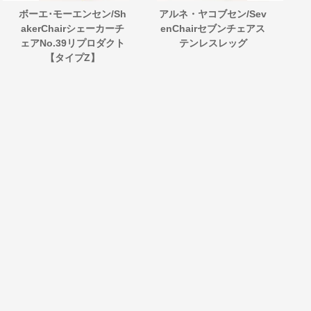
ボーエ･モーエンセン/Sh
アルネ・ヤコブセン/Sev
北
akerChairシェーカーチ
enChairセブンチェアス
ン
ェアNo.39リプロダクト
テンレスレッグ
工
【タイプZ】