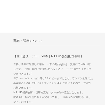
配送・送料について
【佐川急便・アートSD等｜N PLUS指定配送会社】
送料は通常軒先渡しの場合、一部の商品を除き、無料にてお届け致
します。(沖縄・離島はお問い合わせ下さい。ディスカウントさせて
いただきます。)
※アパート/マンション等は1Ｆロビーまでとなり、ワンマン配送のた
め荷降ろしのお手伝いをしていただく事もございますので、ご協力
お願い致します。
N PLUS提携倉庫・当店物流センターからの発送になります。
配送会社は商品別に各々設定されており、お客様の個別指定不可と
なっております。