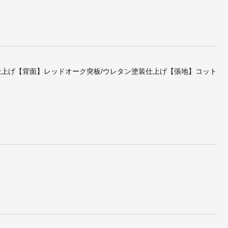
/Sh
アルネ・ヤコブセン/Sev
北欧リプロダクト/ダイニ
カーチ
enChairセブンチェアス
ングチェアNo.33【基本
クト
テンレスレッグ
工場製・ポリエステルフ
ァブリック】
仕上げ【背面】レッドオーク突板/ウレタン塗装仕上げ【張地】コット