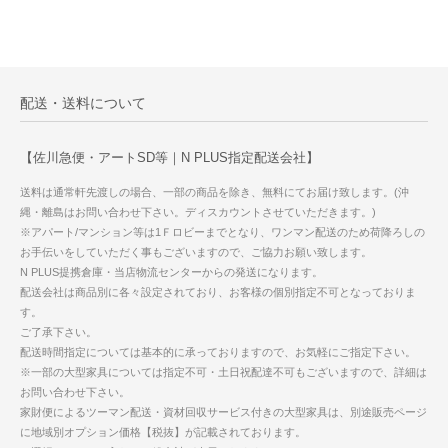
配送・送料について
【佐川急便・アートSD等｜N PLUS指定配送会社】
送料は通常軒先渡しの場合、一部の商品を除き、無料にてお届け致します。(沖
縄・離島はお問い合わせ下さい。ディスカウントさせていただきます。)
※アパート/マンション等は1Ｆロビーまでとなり、ワンマン配送のため荷降ろしの
お手伝いをしていただく事もございますので、ご協力お願い致します。
N PLUS提携倉庫・当店物流センターからの発送になります。
配送会社は商品別に各々設定されており、お客様の個別指定不可となっておりま
す。
ご了承下さい。
配送時間指定については基本的に承っておりますので、お気軽にご指定下さい。
※一部の大型家具については指定不可・土日祝配達不可もございますので、詳細は
お問い合わせ下さい。
家財便によるツーマン配送・資材回収サービス付きの大型家具は、別途販売ページ
に地域別オプション価格【税抜】が記載されております。