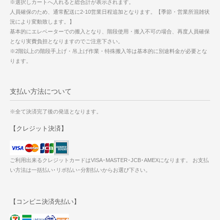
※選択しカートへ入れると総合計が表示されます。
人員確保のため、通常配送に2-10営業日程追加となります。【季節・営業所混雑状
況により変動致します。】
基本的にエレベーターでの搬入となり、階段使用・搬入不可の場合、再度人員確保
となり実費負担となりますのでご注意下さい。
※2階以上の階段手上げ・吊上げ作業・特殊搬入等は基本的に別途料金が必要とな
ります。
支払い方法について
※全て決済完了後の発送となります。
【クレジット決済】
ご利用出来るクレジットカードはVISA･MASTER･JCB･AMEXになります。 お支払
い方法は一括払い･リボ払い･分割払いからお選び下さい。
【コンビニ決済先払い】