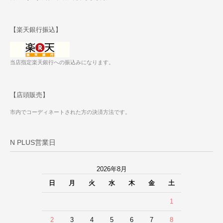
【楽天銀行振込】
当店指定楽天銀行への振込みになります。
【店頭販売】
市内でコーディネートされた方の決済方法です。
N PLUS営業日
2026年8月
日
月
火
水
木
金
土
1
2
3
4
5
6
7
8