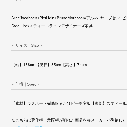
ArneJacobsen+PietHein+BrunoMathsson/アルネ
SteelLine/スティールラインデザイナーズ家具
アルネ・ヤコブセン/
enChairセブンチ
＜サイズ｜Size＞
ロームレッグ
【幅】158cm【奥行】85cm【高さ】74cm
＜仕様｜Spec＞
【素材】ラミネート樹脂板またはビーチ突板【脚部】スティール
※こちらは著作権・意匠権が切れた商品を各メーカーが復刻した