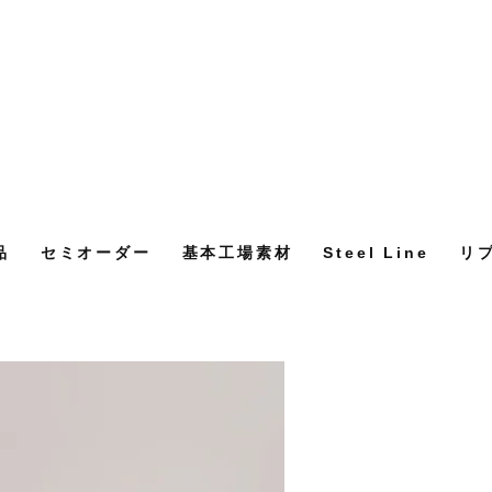
品
セミオーダー
基本工場素材
Steel Line
リ