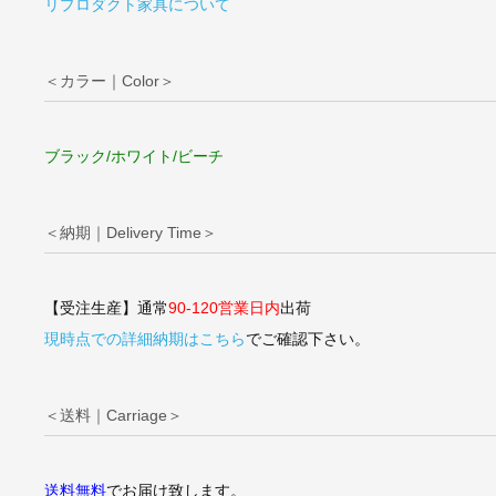
リプロダクト家具について
＜カラー｜Color＞
ブラック/ホワイト/ビーチ
＜納期｜Delivery Time＞
【受注生産】通常
90-120営業日内
出荷
現時点での詳細納期はこちら
でご確認下さい。
＜送料｜Carriage＞
送料無料
でお届け致します。