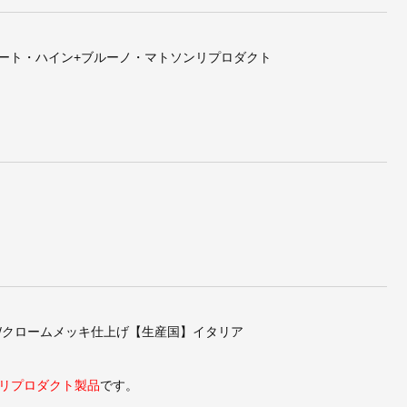
･ヤコブセン+ピート・ハイン+ブルーノ・マトソンリプロダクト
Sev
アルネ・ヤコブセン/Ant
アルネ・ヤコブセン/AJウ
ェアク
Chairアントチェアクロー
ォールランプリプロダク
ムレッグ
トWallLamp【コード無
し仕様】
/クロームメッキ仕上げ【生産国】イタリア
リプロダクト製品
です。