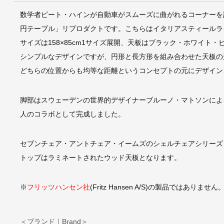
数学者ピート・ハインが自動車がスムーズに曲がれるコーナーを計
円テーブル」リプロダクトです。こちらはイタリアスティールラ
サイズは158×85cm1サイズ展開、天板はブラック・ホワイト
シンプルなデザインですが、円形と長方形を組み合わせた天板の
どちらの位置からも均等な距離というコンセプトの元にデザイン
脚部はスウェーデンの世界的デザイナーブルーノ・マトソンによ
人のコラボとして完成しました。
セブンチェア・アントチェア・イームズのシェルチェアシリーズ
トップはラミネートされたウッド天板となります。
※
フリッツハンセン社
(Fritz Hansen A/S)の製品ではありません
＜ブランド｜Brand＞