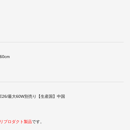
Bub
ジョージ・ネルソン/Bub
ジョージ・ネルソン/Bub
ンプ
bleLampバブルランプ
bleLampバブルランプリ
タイプ
【ソーサーW640mmタイ
プロダクト【ボール450m
0cm
プA基本工場製】
mタイプA基本工場製】
6/最大60W別売り【生産国】中国
リプロダクト製品
です。