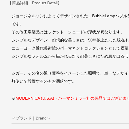
【商品詳細｜Product Detail】
ジョージネルソンによってデザインされた、BubbleLampバブ
です。
その他工場製品とはソケット・シェードの形状が異なります。
シンプルなデザイン・幻想的な美しさは、50年以上たった現在
ニューヨーク近代美術館のパーマネントコレクションとして収蔵
シンプルなフォルムから描かれる灯りの美しさにため息が出るほ
シガー、その名の通り葉巻をイメージした照明で、単一なデザイ
灯使いで設置するのもお洒落です。
※
MODERNICA (U.S.A)・ハーマンミラー社の製品ではございま
＜ブランド｜Brand＞