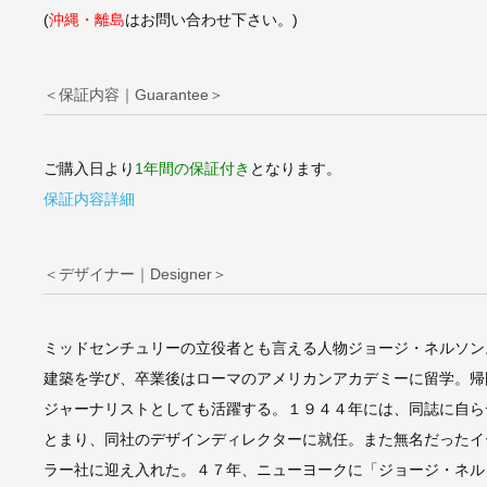
(
沖縄・離島
はお問い合わせ下さい。)
＜保証内容｜Guarantee＞
ご購入日より
1年間の保証付き
となります。
保証内容詳細
＜デザイナー｜Designer＞
ミッドセンチュリーの立役者とも言える人物ジョージ・ネルソン。
建築を学び、卒業後はローマのアメリカンアカデミーに留学。帰
ジャーナリストとしても活躍する。１９４４年には、同誌に自ら
とまり、同社のデザインディレクターに就任。また無名だったイ
ラー社に迎え入れた。４７年、ニューヨークに「ジョージ・ネル