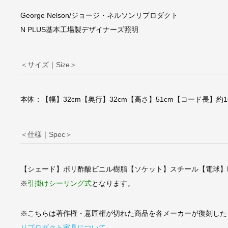
George Nelson/ジョージ・ネルソンリプロダクト
N PLUS基本工場製デザイナーズ照明
＜サイズ｜Size＞
ジョージ・ネルソン/
bleLampバブルラ
【シガーH350mm
本体：【幅】32cm【奥行】32cm【高さ】51cm【コード長】約16
A基本工場製】
＜仕様｜Spec＞
【シェード】ポリ酢酸ビニル樹脂【ソケット】スチール【電球】E2
※
引掛けシーリング式
となります。
※こちらは著作権・意匠権が切れた商品を各メーカーが復刻した
リプロダクト家具について