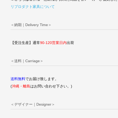
リプロダクト家具について
＜納期｜Delivery Time＞
【受注生産】通常
90-120営業日内
出荷
＜送料｜Carriage＞
送料無料
でお届け致します。
(
沖縄・離島
はお問い合わせ下さい。)
＜デザイナー｜Designer＞