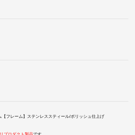
8スイ
ル・コルビジェ/LC7スイ
ミース・ファン・デル・
ロダ
ヴェルチェア【スティー
ローエ/BrnoChairブルー
】
ルライン】
ノチェア【タイプA・レ
ザー】
ム【フレーム】ステンレススティール/ポリッシュ仕上げ
リプロダクト製品
です。