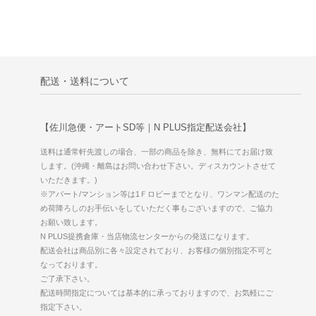
配送・送料について
【佐川急便・アートSD等｜N PLUS指定配送会社】
送料は通常軒先渡しの場合、一部の商品を除き、無料にてお届け致
します。(沖縄・離島はお問い合わせ下さい。ディスカウントさせて
いただきます。)
※アパート/マンション等は1Ｆロビーまでとなり、ワンマン配送のた
め荷降ろしのお手伝いをしていただく事もございますので、ご協力
お願い致します。
N PLUS提携倉庫・当店物流センターからの発送になります。
配送会社は商品別に各々設定されており、お客様の個別指定不可と
なっております。
ご了承下さい。
配送時間指定については基本的に承っておりますので、お気軽にご
指定下さい。