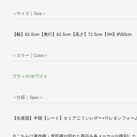
＜サイズ｜Size＞
ル・コルビジェ/LC
ヴェルスツールリプ
クト【レザー仕様
【幅】61.5cm【奥行】61.5cm【高さ】71.5cm【SH】約50cm
＜カラー｜Color＞
ブラック/ホワイト
＜仕様｜Spec＞
【生産国】中国【シート】セミアニリンレザー+ウレタンフォー
※こちらは著作権・意匠権が切れた商品を各メーカーが復刻した