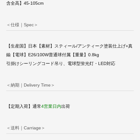
含全高】45-105cm
＜仕様｜Spec＞
【生産国】日本【素材】スティール/アンティーク塗装仕上げ+真
鍮【電球】E26/100W普通球付属【重量】0.8kg
引掛けシーリングコード吊り、電球型蛍光灯・LED対応
＜納期｜Delivery Time＞
【定期入荷】通常
4営業日内
出荷
＜送料｜Carriage＞