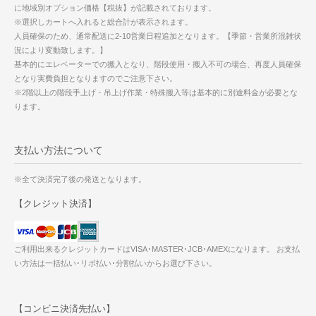
に地域別オプション価格【税抜】が記載されております。
※選択しカートへ入れると総合計が表示されます。
人員確保のため、通常配送に2-10営業日程追加となります。【季節・営業所混雑状
況により変動致します。】
基本的にエレベーターでの搬入となり、階段使用・搬入不可の場合、再度人員確保
となり実費負担となりますのでご注意下さい。
※2階以上の階段手上げ・吊上げ作業・特殊搬入等は基本的に別途料金が必要とな
ります。
支払い方法について
※全て決済完了後の発送となります。
【クレジット決済】
ご利用出来るクレジットカードはVISA･MASTER･JCB･AMEXになります。 お支払
い方法は一括払い･リボ払い･分割払いからお選び下さい。
【コンビニ決済先払い】