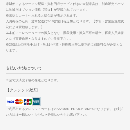
家財便によるツーマン配送・資材回収サービス付きの大型家具は、別途販売ページ
に地域別オプション価格【税抜】が記載されております。
※選択しカートへ入れると総合計が表示されます。
人員確保のため、通常配送に2-10営業日程追加となります。【季節・営業所混雑状
況により変動致します。】
基本的にエレベーターでの搬入となり、階段使用・搬入不可の場合、再度人員確保
となり実費負担となりますのでご注意下さい。
※2階以上の階段手上げ・吊上げ作業・特殊搬入等は基本的に別途料金が必要とな
ります。
支払い方法について
※全て決済完了後の発送となります。
【クレジット決済】
ご利用出来るクレジットカードはVISA･MASTER･JCB･AMEXになります。 お支払
い方法は一括払い･リボ払い･分割払いからお選び下さい。