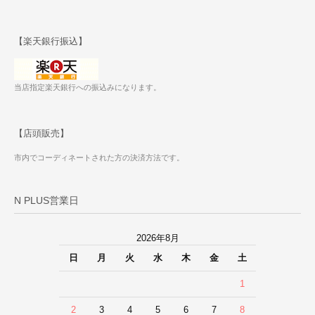
【楽天銀行振込】
当店指定楽天銀行への振込みになります。
【店頭販売】
市内でコーディネートされた方の決済方法です。
N PLUS営業日
2026年8月
日
月
火
水
木
金
土
1
2
3
4
5
6
7
8