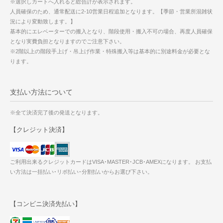
※選択しカートへ入れると総合計が表示されます。
人員確保のため、通常配送に2-10営業日程追加となります。【季節・営業所混雑状
況により変動致します。】
基本的にエレベーターでの搬入となり、階段使用・搬入不可の場合、再度人員確保
となり実費負担となりますのでご注意下さい。
※2階以上の階段手上げ・吊上げ作業・特殊搬入等は基本的に別途料金が必要とな
ります。
支払い方法について
※全て決済完了後の発送となります。
【クレジット決済】
ご利用出来るクレジットカードはVISA･MASTER･JCB･AMEXになります。 お支払
い方法は一括払い･リボ払い･分割払いからお選び下さい。
【コンビニ決済先払い】