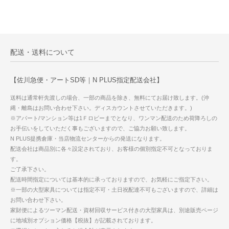
配送・送料について
【佐川急便・アートSD等｜N PLUS指定配送会社】
送料は通常軒先渡しの場合、一部の商品を除き、無料にてお届け致します。(沖
縄・離島はお問い合わせ下さい。ディスカウントさせていただきます。)
※アパート/マンション等は1Ｆロビーまでとなり、ワンマン配送のため荷降ろしの
お手伝いをしていただく事もございますので、ご協力お願い致します。
N PLUS提携倉庫・当店物流センターからの発送になります。
配送会社は商品別に各々設定されており、お客様の個別指定不可となっておりま
す。
ご了承下さい。
配送時間指定については基本的に承っておりますので、お気軽にご指定下さい。
※一部の大型家具については指定不可・土日祝配達不可もございますので、詳細は
お問い合わせ下さい。
家財便によるツーマン配送・資材回収サービス付きの大型家具は、別途販売ページ
に地域別オプション価格【税抜】が記載されております。