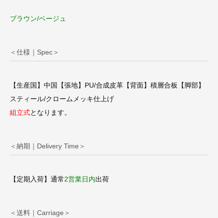
ブラウン/ベージュ
＜仕様｜Spec＞
【生産国】中国【張地】PU/合成皮革【背面】積層合板【脚部】
スティール/クロームメッキ仕上げ
組立式
となります。
＜納期｜Delivery Time＞
【定期入荷】通常
2営業日内
出荷
＜送料｜Carriage＞