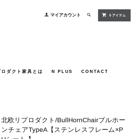
マイアカウント
0
アイテム
プロダクト家具とは
N PLUS
CONTACT
北欧リプロダクト/BullHornChairブルホー
ンチェアTypeA【ステンレスフレーム×P