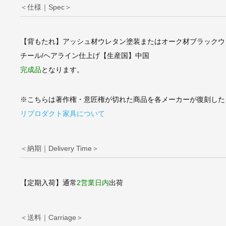
＜仕様｜Spec＞
【背もたれ】アッシュ材ウレタン塗装またはオーク材ブラックウ
チール/ヘアライン仕上げ【生産国】中国
完成品
となります。
※こちらは著作権・意匠権が切れた商品を各メーカーが復刻した
リプロダクト家具について
＜納期｜Delivery Time＞
【定期入荷】通常
2営業日内
出荷
＜送料｜Carriage＞