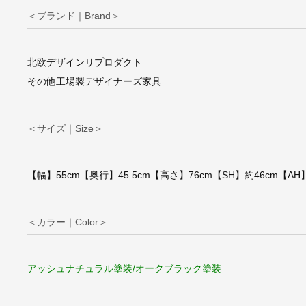
＜ブランド｜Brand＞
北欧デザインリプロダクト
その他工場製デザイナーズ家具
北欧リプロダクト/Bul
rnChairブルホーン
TypeA【ブラック
ム×PUシート 】
＜サイズ｜Size＞
【幅】55cm【奥行】45.5cm【高さ】76cm【SH】約46cm【AH
＜カラー｜Color＞
アッシュナチュラル塗装/オークブラック塗装