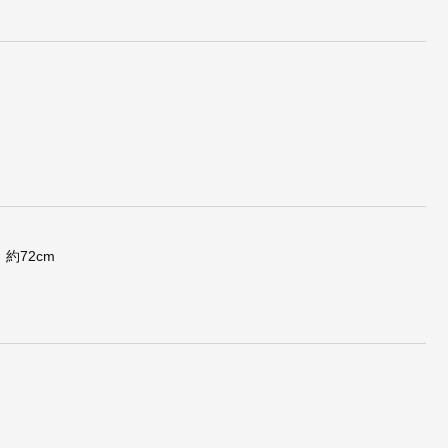
lHo
コントラクトCommon/N
北欧リプロダクト/Circle
チェア
o.68ミーティングテーブ
ChairサークルチェアNo.
フレー
ル【180×100cm天板4パ
130【ファブリック仕
ターン】
様・タイプB】
】約72cm