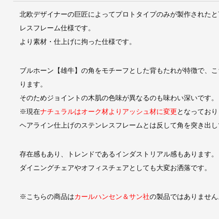
北欧デザイナーの巨匠によってプロトタイプのみが製作されたと
レスフレーム仕様です。
より素材・仕上げに拘った仕様です。
ブルホーン【雄牛】の角をモチーフとした背もたれが特徴で、こ
ります。
そのためジョイントの木肌の色味が異なるのも味わい深いです。
※現在
ナチュラルはオーク材よりアッシュ材に変更
となっており
ヘアライン仕上げのステンレスフレームとは反して角を突き出し
存在感もあり、トレンドであるインダストリアル感もあります。
ダイニングチェアやオフィスチェアとしても大変お洒落です。
※こちらの商品は
カールハンセン＆サン社
の製品ではありません