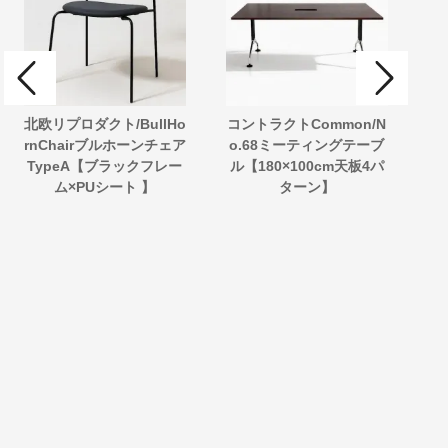
北欧リプロダクト/BullHo
コントラクトCommon/N
北
rnChairブルホーンチェア
o.68ミーティングテーブ
C
TypeA【ブラックフレー
ル【180×100cm天板4パ
ム×PUシート 】
ターン】