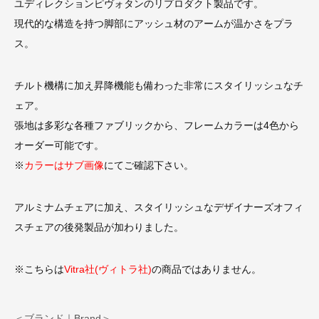
ユディレクションピヴォタンのリプロダクト製品です。
現代的な構造を持つ脚部にアッシュ材のアームが温かさをプラ
ス。
チルト機構に加え昇降機能も備わった非常にスタイリッシュなチ
ェア。
張地は多彩な各種ファブリックから、フレームカラーは4色から
オーダー可能です。
※
カラーはサブ画像
にてご確認下さい。
アルミナムチェアに加え、スタイリッシュなデザイナーズオフィ
スチェアの後発製品が加わりました。
※こちらは
Vitra社(ヴィトラ社)
の商品ではありません。
＜ブランド｜Brand＞