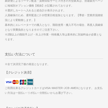
家財便によるツーマン配送・資材回収サービス付きの大型家具は、別途販売ページ
に地域別オプション価格【税抜】が記載されております。
※選択しカートへ入れると総合計が表示されます。
人員確保のため、通常配送に2-10営業日程追加となります。【季節・営業所混雑状
況により変動致します。】
基本的にエレベーターでの搬入となり、階段使用・搬入不可の場合、再度人員確保
となり実費負担となりますのでご注意下さい。
※2階以上の階段手上げ・吊上げ作業・特殊搬入等は基本的に別途料金が必要とな
ります。
支払い方法について
※全て決済完了後の発送となります。
【クレジット決済】
ご利用出来るクレジットカードはVISA･MASTER･JCB･AMEXになります。 お支払
い方法は一括払い･リボ払い･分割払いからお選び下さい。