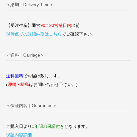
＜納期｜Delivery Time＞
【受注生産】通常
90-120営業日内
出荷
現時点での詳細納期はこちら
でご確認下さい。
＜送料｜Carriage＞
送料無料
でお届け致します。
(
沖縄・離島
はお問い合わせ下さい。)
＜保証内容｜Guarantee＞
ご購入日より
1年間の保証付き
となります。
保証内容詳細