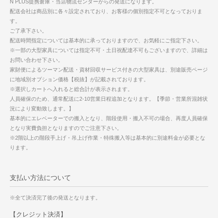
N PLUS提携倉庫・当店物流センターからの発送になります。
配送会社は商品別に各々設定されており、お客様の個別指定不可となっておりま
す。
ご了承下さい。
配送時間指定については基本的に承っておりますので、お気軽にご指定下さい。
※一部の大型家具については指定不可・土日祝配達不可もございますので、詳細は
お問い合わせ下さい。
家財便によるツーマン配送・資材回収サービス付きの大型家具は、別途販売ページ
に地域別オプション価格【税抜】が記載されております。
※選択しカートへ入れると総合計が表示されます。
人員確保のため、通常配送に2-10営業日程追加となります。【季節・営業所混雑状
況により変動致します。】
基本的にエレベーターでの搬入となり、階段使用・搬入不可の場合、再度人員確保
となり実費負担となりますのでご注意下さい。
※2階以上の階段手上げ・吊上げ作業・特殊搬入等は基本的に別途料金が必要とな
ります。
支払い方法について
※全て決済完了後の発送となります。
【クレジット決済】