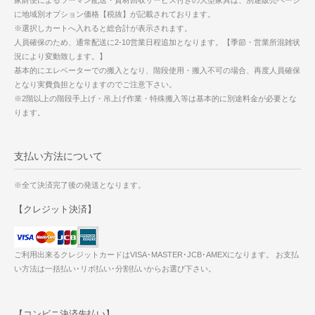
家財便によるツーマン配送・資材回収サービス付きの大型家具は、別途販売ページ
に地域別オプション価格【税抜】が記載されております。
※選択しカートへ入れると総合計が表示されます。
人員確保のため、通常配送に2-10営業日程追加となります。【季節・営業所混雑状
況により変動致します。】
基本的にエレベーターでの搬入となり、階段使用・搬入不可の場合、再度人員確保
となり実費負担となりますのでご注意下さい。
※2階以上の階段手上げ・吊上げ作業・特殊搬入等は基本的に別途料金が必要とな
ります。
支払い方法について
※全て決済完了後の発送となります。
【クレジット決済】
ご利用出来るクレジットカードはVISA･MASTER･JCB･AMEXになります。 お支払
い方法は一括払い･リボ払い･分割払いからお選び下さい。
【コンビニ決済先払い】