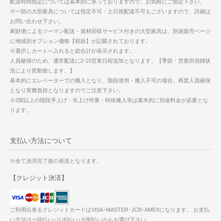
配送時間指定については基本的に承っておりますので、お気軽にご指定下さい。
※一部の大型家具については指定不可・土日祝配達不可もございますので、詳細は
お問い合わせ下さい。
家財便によるツーマン配送・資材回収サービス付きの大型家具は、別途販売ページ
に地域別オプション価格【税抜】が記載されております。
※選択しカートへ入れると総合計が表示されます。
人員確保のため、通常配送に2-10営業日程追加となります。【季節・営業所混雑状
況により変動致します。】
基本的にエレベーターでの搬入となり、階段使用・搬入不可の場合、再度人員確保
となり実費負担となりますのでご注意下さい。
※2階以上の階段手上げ・吊上げ作業・特殊搬入等は基本的に別途料金が必要とな
ります。
支払い方法について
※全て決済完了後の発送となります。
【クレジット決済】
ご利用出来るクレジットカードはVISA･MASTER･JCB･AMEXになります。 お支払
い方法は一括払い･リボ払い･分割払いからお選び下さい。