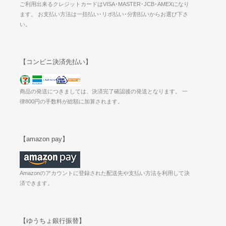
ご利用出来るクレジットカードはVISA･MASTER･JCB･AMEXになり
ます。 お支払い方法は一括払い･リボ払い･分割払いからお選び下さ
い。
【コンビニ決済先払い】
商品の発送につきましては、決済完了確認後の発送となります。 一
律800円の手数料が総額に加算されます。
【amazon pay】
Amazonのアカウントに登録された配送先や支払い方法を利用して決
済できます。
【ゆうちょ銀行振替】