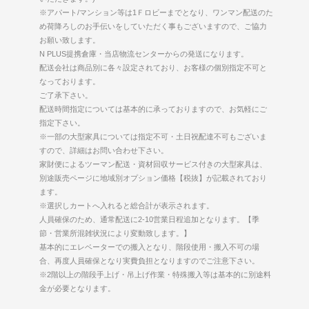
※アパート/マンション等は1Ｆロビーまでとなり、ワンマン配送のた
め荷降ろしのお手伝いをしていただく事もございますので、ご協力
お願い致します。
N PLUS提携倉庫・当店物流センターからの発送になります。
配送会社は商品別に各々設定されており、お客様の個別指定不可と
なっております。
ご了承下さい。
配送時間指定については基本的に承っておりますので、お気軽にご
指定下さい。
※一部の大型家具については指定不可・土日祝配達不可もございま
すので、詳細はお問い合わせ下さい。
家財便によるツーマン配送・資材回収サービス付きの大型家具は、
別途販売ページに地域別オプション価格【税抜】が記載されており
ます。
※選択しカートへ入れると総合計が表示されます。
人員確保のため、通常配送に2-10営業日程追加となります。【季
節・営業所混雑状況により変動致します。】
基本的にエレベーターでの搬入となり、階段使用・搬入不可の場
合、再度人員確保となり実費負担となりますのでご注意下さい。
※2階以上の階段手上げ・吊上げ作業・特殊搬入等は基本的に別途料
金が必要となります。