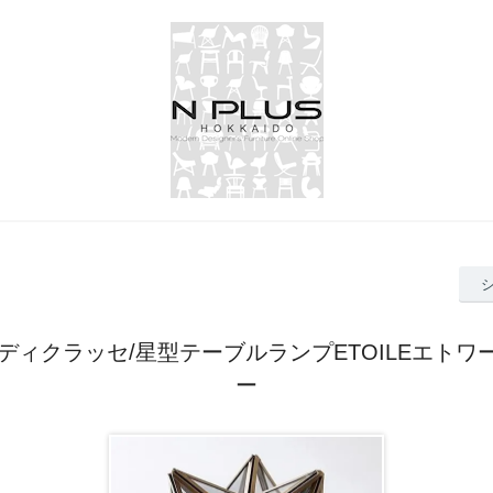
SSEディクラッセ/星型テーブルランプETOILEエト
ー